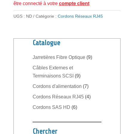
être connecté à votre
compte client
brassage
Catégorie
UGS :
ND
Catégorie :
Cordons Réseaux RJ45
6A
Catalogue
9
Jarretières Fibre Optique
9
produits
Câbles Externes et
9
Terminaisons SCSI
9
produits
7
Cordons d'alimentation
7
produits
4
Cordons Réseaux RJ45
4
produits
6
Cordons SAS HD
6
produits
Chercher