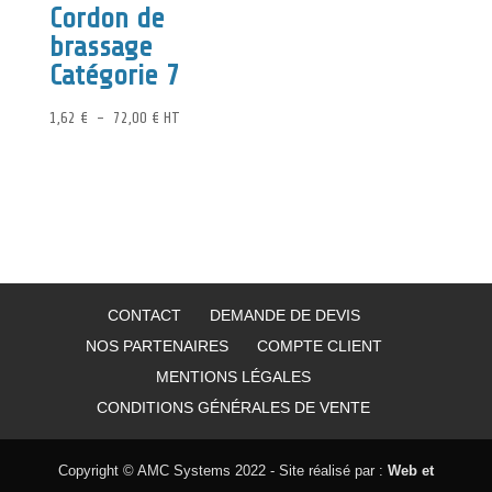
Cordon de
36,74 €
22,30 €
brassage
Catégorie 7
Plage
1,62
€
–
72,00
€
HT
de
prix :
1,62 €
à
72,00 €
CONTACT
DEMANDE DE DEVIS
NOS PARTENAIRES
COMPTE CLIENT
MENTIONS LÉGALES
CONDITIONS GÉNÉRALES DE VENTE
Copyright © AMC Systems 2022 - Site réalisé par :
Web et