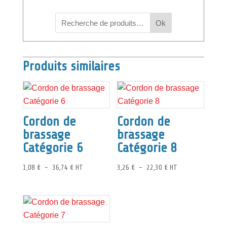
Ok
Produits similaires
Cordon de
Cordon de
brassage
brassage
Catégorie 6
Catégorie 8
Plage
Plage
1,08
€
–
36,74
€
HT
3,26
€
–
22,30
€
HT
de
de
prix :
prix :
1,08 €
3,26 €
à
à